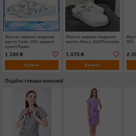
Жіноче шкіряне медичне
Жіноче шкіряне медичне
Взут
взуття Сабо 100, закриті/
взуття Adaco 100/Promedix
951
принт/Адако
1 100
1 075
2 2
₴
₴
Купити
Купити
Подібні товари компанії