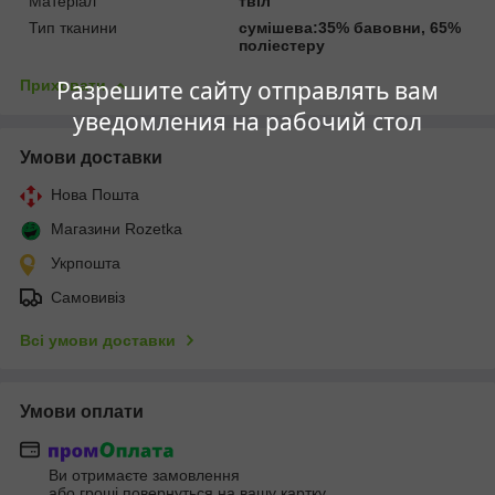
Матеріал
твіл
Тип тканини
сумішева:35% бавовни, 65%
поліестеру
Разрешите сайту отправлять вам
Приховати
уведомления на рабочий стол
Умови доставки
Нова Пошта
Магазини Rozetka
Укрпошта
Самовивіз
Всі умови доставки
Умови оплати
Ви отримаєте замовлення
або гроші повернуться на вашу картку