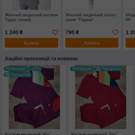
Жіночий медичний костюм
Жіночий медичний халат/
Мед
Турин тонкий
сукня "Парма"
КР
1 240
790
1 2
₴
₴
Купити
Купити
Акційні пропозиції та новинки
Розпродаж
–20%
Розпродаж
Подарунок
Подарунок
Костюм медичний "Ріо"
Костюм медичний "Ріо"