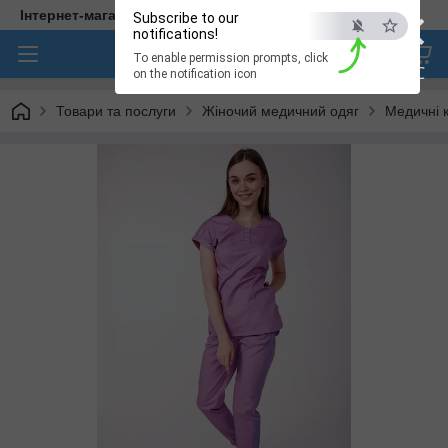
×
Інтернет-магазин медичного одягу "Hellen"
Subscribe to our
notifications!
To enable permission prompts, click
ESC
on the notification icon
Товари та послуги
Жіночий медичний одяг
Медичні 