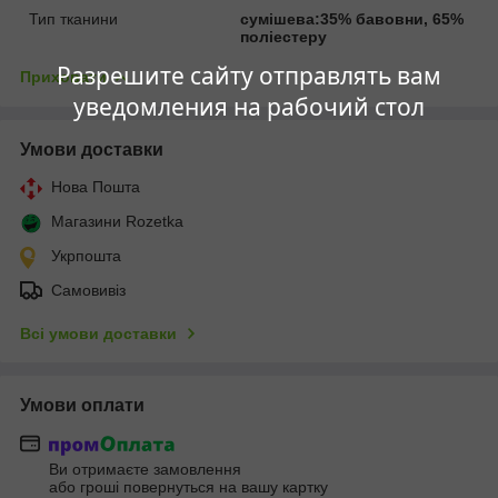
Тип тканини
сумішева:35% бавовни, 65%
поліестеру
Разрешите сайту отправлять вам
Приховати
уведомления на рабочий стол
Умови доставки
Нова Пошта
Магазини Rozetka
Укрпошта
Самовивіз
Всі умови доставки
Умови оплати
Ви отримаєте замовлення
або гроші повернуться на вашу картку