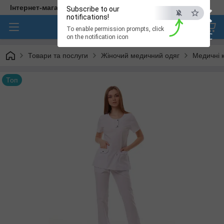
×
Інтернет-магазин медичного одягу "Hellen"
Subscribe to our
notifications!
To enable permission prompts, click
ESC
on the notification icon
Товари та послуги
Жіночий медичний одяг
Медичні 
Топ