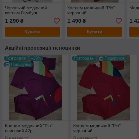
Чоловічий медичний
Костюм медичний "Ріо"
Меди
костюм Гамбург
червоний
1 290
1 490
1 4
₴
₴
Купити
Купити
Акційні пропозиції та новинки
Розпродаж
–20%
Розпродаж
Подарунок
Подарунок
Костюм медичний "Ріо"
Костюм медичний "Ріо"
сливовий 42р
червоний
В наявності
В наявності