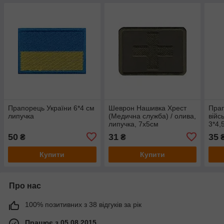
Прапорець України 6*4 см
Шеврон Нашивка Хрест
Прап
липучка
(Медична служба) / олива,
війс
липучка, 7х5см
3*4,
50
31
35
₴
₴
Купити
Купити
Про нас
100% позитивних з 38 відгуків за рік
Працює з 05.08.2015