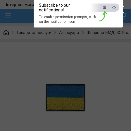
×
Інтернет-магазин медичного одягу "Hellen"
Subscribe to our
notifications!
To enable permission prompts, click
ESC
on the notification icon
Товари та послуги
Аксесуари
Шеврони ЕМД, ЗСУ та с