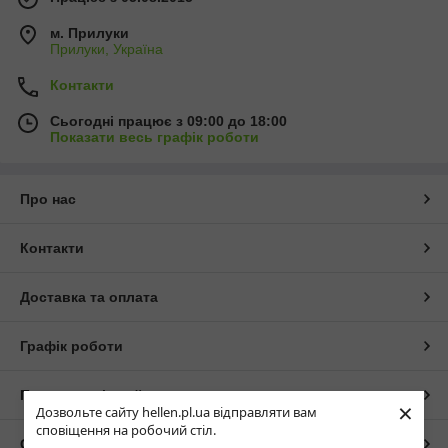
м. Прилуки
Прилуки, Україна
Контакти
Сьогодні працює з 09:00 до 18:00
Показати весь графік роботи
Про нас
Контакти
Доставка та оплата
Графік роботи
Повна версія сайту
×
Дозвольте сайту hellen.pl.ua відправляти вам
сповіщення на робочий стіл.
Сайт створено на маркетплейсі
Prom.ua