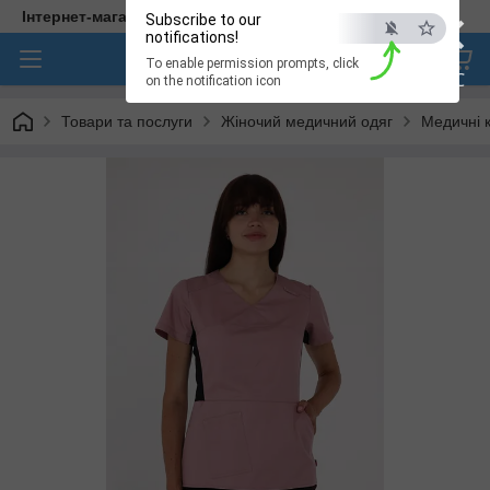
×
Інтернет-магазин медичного одягу "Hellen"
Subscribe to our
notifications!
To enable permission prompts, click
ESC
on the notification icon
Товари та послуги
Жіночий медичний одяг
Медичні к