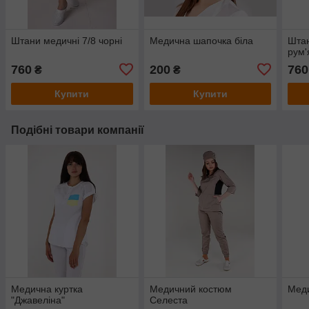
Штани медичні 7/8 чорні
Медична шапочка біла
Штан
рум'
760
200
760
₴
₴
Купити
Купити
Подібні товари компанії
Медична куртка
Медичний костюм
Меди
"Джавеліна"
Селеста