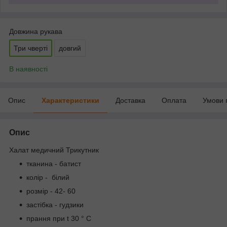
Довжина рукава
Три чверті
довгий
В наявності
Опис
Характеристики
Доставка
Оплата
Умови 
Опис
Халат медичний Трикутник
тканина
-
батист
колір - білий
розмір - 42- 60
застібка - гудзики
прання при t 30 ° C