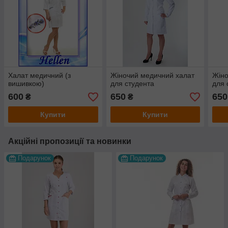
Халат медичний (з
Жіночий медичний халат
Жіно
вишивкою)
для студента
для 
600
650
650
₴
₴
Купити
Купити
Акційні пропозиції та новинки
Подарунок
Подарунок