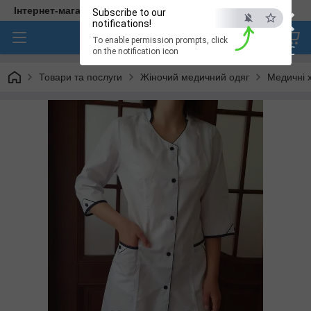
×
Інтернет-магазин медичного одягу "Hellen"
Subscribe to our
notifications!
To enable permission prompts, click
ESC
on the notification icon
Товари та послуги
Жіночий медичний одяг
Медичні 