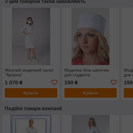
З цим товаром також замовляють
Жіночий медичний халат
Медична біла шапочка
Меди
"Арізона"
для студента
для 
1 070
150
150
₴
₴
Купити
Купити
Подібні товари компанії