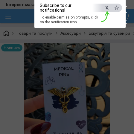
×
Інтернет-магазин медичного одягу "Hellen"
Subscribe to our
notifications!
To enable permission prompts, click
ESC
on the notification icon
Товари та послуги
Аксесуари
Біжутерія та сувеніри
Новинка