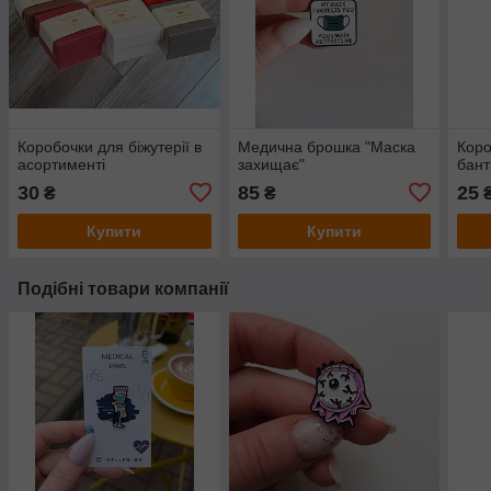
Коробочки для біжутерії в
Медична брошка "Маска
Коро
асортименті
захищає"
бан
30
85
25
₴
₴
Купити
Купити
Подібні товари компанії