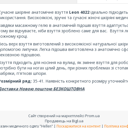
Сучасне шкіряне анатомічне взуття
Leon 4022
ідеально підходить
використання. Високоякісні, зручні та сучасні жіночі шкіряні медич
Завдяки масажному гелю в анатомічній підошві взуття адаптуєть
тому ви відчуваєте, ніби взуття зроблено саме для вас. Взуття л
кожному кроці.
Весь верх взуття виготовлений з високоякісної натуральної шкір
допомогою липучки. Легка підошва виготовлена ​​з анатомічно сф
нековзною підошвою.
Взуття підходить для носіння на вулиці, як змінне взуття для роб
потрібно бути на ногах цілий день, при різних проблемах зі стоп
набряки, п'яткові шпори.
Розмірний ряд:
35-41. Наявність конкретного розміру уточнюйт
Доставка Новою поштою БЕЗКОШТОВНА
Prom.ua
Сайт створений на маркетплейсі
Продавець на Bigl.ua
Інтернет-магазин медичного одягу "Hellen" |
Поскаржитися на контент
|
Політика конф