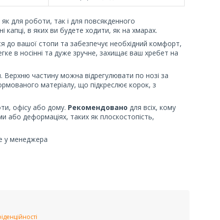
 як для роботи, так і для повсякденного
ні капці, в яких ви будете ходити, як на хмарах.
ся до вашої стопи та забезпечує необхідний комфорт,
егке в носінні та дуже зручне, захищає ваш хребет на
и. Верхню частину можна відрегулювати по нозі за
ормованого матеріалу, що підкреслює корок, з
оти, офісу або дому.
Рекомендовано
для всіх, кому
ами або деформаціях, таких як плоскостопість,
е у менеджера
іденційності