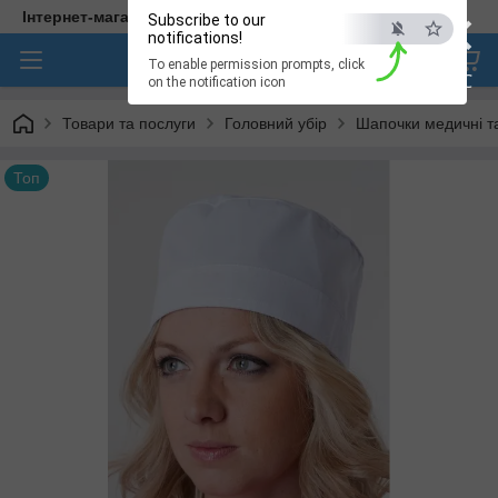
×
Інтернет-магазин медичного одягу "Hellen"
Subscribe to our
notifications!
To enable permission prompts, click
ESC
on the notification icon
Товари та послуги
Головний убір
Шапочки медичні т
Топ