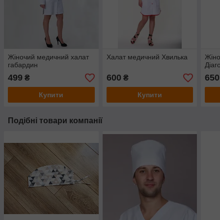
Жіночий медичний халат
Халат медичний Хвилька
Жіно
габардин
Діаг
499
600
650
₴
₴
Купити
Купити
Подібні товари компанії