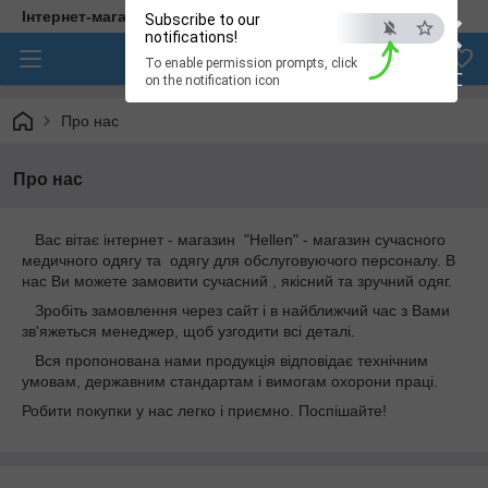
×
Інтернет-магазин медичного одягу "Hellen"
Subscribe to our
notifications!
To enable permission prompts, click
ESC
on the notification icon
Про нас
Про нас
Вас вітає інтернет - магазин "Hellen" - магазин сучасного
медичного одягу та одягу для обслуговуючого персоналу. В
нас Ви можете замовити сучасний , якісний та зручний одяг.
Зробіть замовлення через сайт і в найближчий час з Вами
зв'яжеться менеджер, щоб узгодити всі деталі.
Вся пропонована нами продукція відповідає технічним
умовам, державним стандартам і вимогам охорони праці.
Робити покупки у нас легко і приємно. Поспішайте!