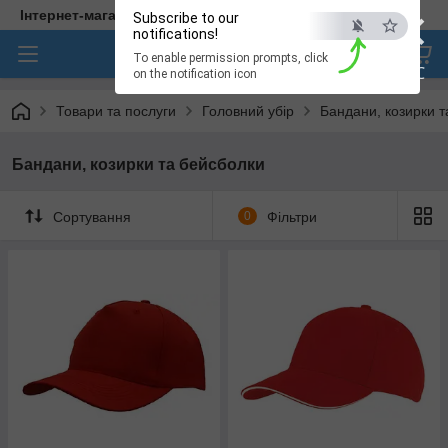
×
Інтернет-магазин медичного одягу "Hellen"
Subscribe to our
notifications!
To enable permission prompts, click
ESC
on the notification icon
Товари та послуги
Головний убір
Бандани, козирки т
Бандани, козирки та бейсболки
Сортування
0
Фільтри