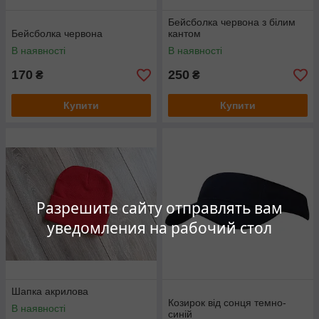
Бейсболка червона з білим
Бейсболка червона
кантом
В наявності
В наявності
170
250
₴
₴
Купити
Купити
Разрешите сайту отправлять вам
уведомления на рабочий стол
Шапка акрилова
Козирок від сонця темно-
В наявності
синій